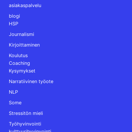
asiakaspalvelu
blogi
HSP
Journalismi
Kirjoittaminen
Koulutus
Coaching
Kysymykset
Narratiivinen työote
NLP
Some
Stressitön mieli
Työhyvinvointi
kulttuurihyvinvointi