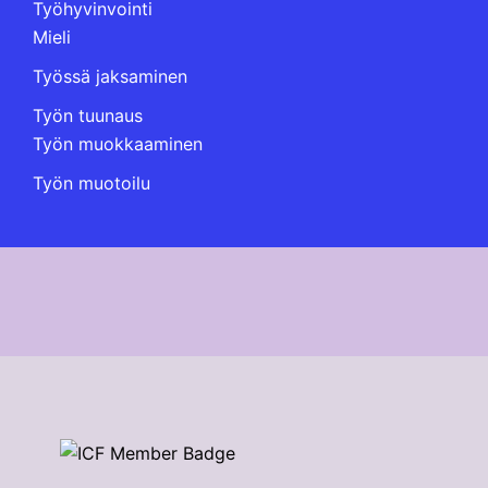
Työhyvinvointi
Mieli
Työssä jaksaminen
Työn tuunaus
Työn muokkaaminen
Työn muotoilu