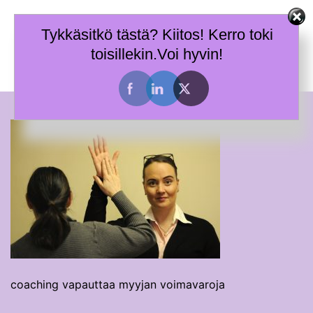
Skip
Terhi Mäkiniemi
to
Tykkäsitkö tästä? Kiitos! Kerro toki
Taitoja toimia ja tietoa työhyvinvoinnin tueksi.
content
toisillekin.Voi hyvin!
Toggle
menu
coaching vapauttaa myyjan voimavaroja