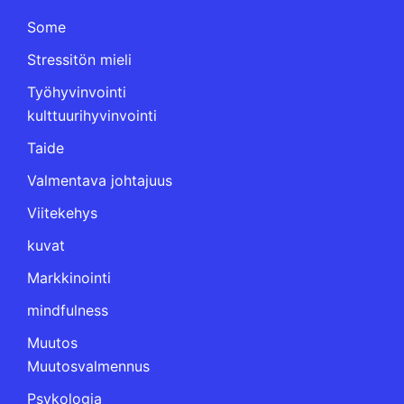
Some
Stressitön mieli
Työhyvinvointi
kulttuurihyvinvointi
Taide
Valmentava johtajuus
Viitekehys
kuvat
Markkinointi
mindfulness
Muutos
Muutosvalmennus
Psykologia