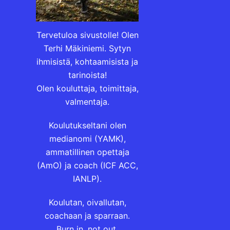
Tervetuloa sivustolle! Olen
Terhi Mäkiniemi. Sytyn
ihmisistä, kohtaamisista ja
tarinoista!
Olen kouluttaja, toimittaja,
valmentaja.
Koulutukseltani olen
medianomi (YAMK),
ammatillinen opettaja
(AmO) ja coach (ICF ACC,
IANLP).
Koulutan, oivallutan,
coachaan ja sparraan.
Burn in, not out.