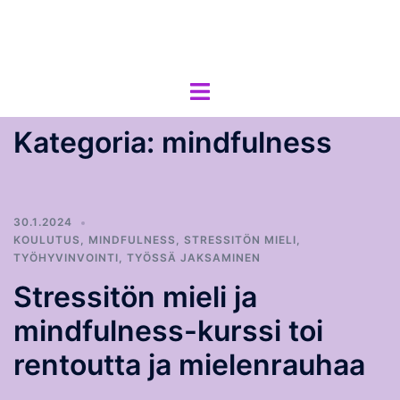
Skip
Terhi Mäkiniemi
to
Taitoja toimia ja tietoa työhyvinvoinnin tueksi.
content
Toggle
menu
Kategoria:
mindfulness
30.1.2024
KOULUTUS
,
MINDFULNESS
,
STRESSITÖN MIELI
,
TYÖHYVINVOINTI
,
TYÖSSÄ JAKSAMINEN
Stressitön mieli ja
mindfulness-kurssi toi
rentoutta ja mielenrauhaa