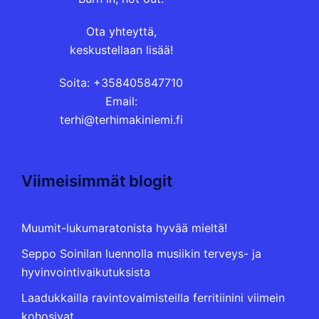
Ota yhteyttä,
keskustellaan lisää!
Soita: +358405847710
Email:
terhi@terhimakiniemi.fi
Viimeisimmät blogit
Muumit-lukumaratonista hyvää mieltä!
Seppo Soinilan luennolla musiikin terveys- ja
hyvinvointivaikutuksista
Laadukkailla ravintovalmisteilla ferritiinini viimein
kohosivat