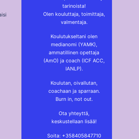
tarinoista!
Olen kouluttaja, toimittaja,
isi
valmentaja.
Koulutukseltani olen
medianomi (YAMK),
ammatillinen opettaja
(AmO) ja coach (ICF ACC,
IANLP).
Koulutan, oivallutan,
coachaan ja sparraan.
Burn in, not out.
Ota yhteyttä,
keskustellaan lisää!
Soita: +358405847710