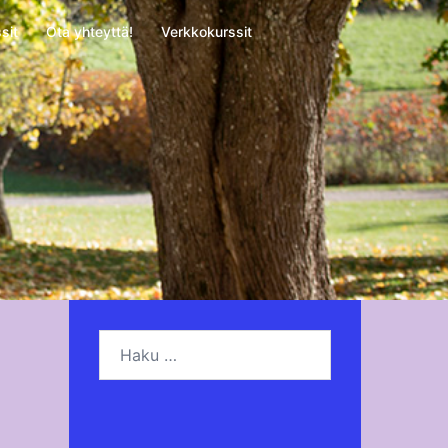
sit
Ota yhteyttä!
Verkkokurssit
Haku: