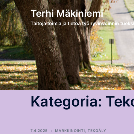
Skip
Terhi Mäkiniemi
to
content
Taitoja toimia ja tietoa työhyvinvoinnin tueksi
Kategoria:
Tek
7.4.2025
MARKKINOINTI
,
TEKOÄLY