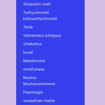
Stressitön mieli
Työhyvinvointi
kulttuurihyvinvointi
Taide
Valmentava johtajuus
Viitekehys
kuvat
Markkinointi
mindfulness
Muutos
Muutosvalmennus
Psykologia
sosiaalinen media