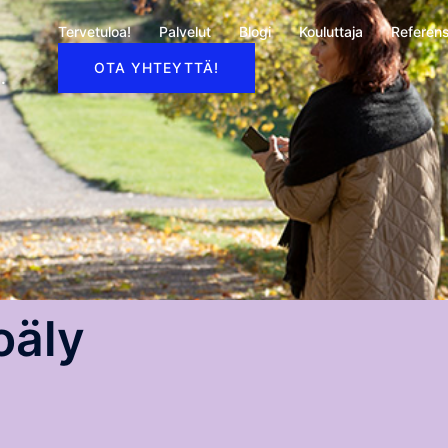
Tervetuloa!
Palvelut
Blogi
Kouluttaja
Referens
OTA YHTEYTTÄ!
.
oäly