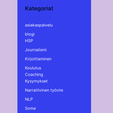
Kategoriat
asiakaspalvelu
blogi
HSP
Journalismi
Kirjoittaminen
Koulutus
Coaching
Kysymykset
Narratiivinen työote
NLP
Some