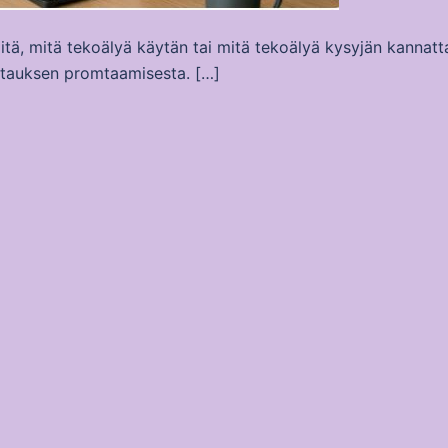
tä, mitä tekoälyä käytän tai mitä tekoälyä kysyjän kannatta
stauksen promtaamisesta. […]