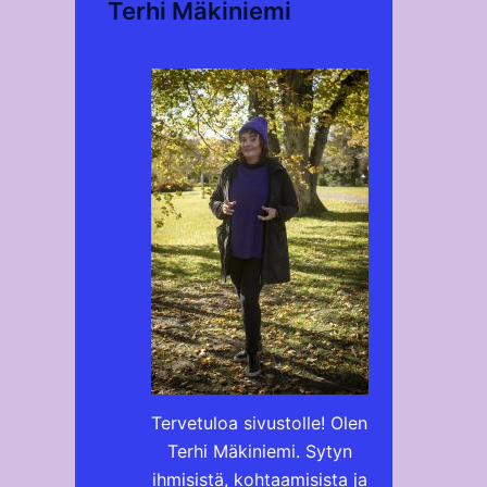
Terhi Mäkiniemi
Tervetuloa sivustolle! Olen
Terhi Mäkiniemi. Sytyn
ihmisistä, kohtaamisista ja