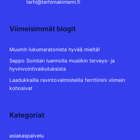
terhi@terhimakiniemi.fi
Viimeisimmät blogit
Muumit-lukumaratonista hyvää mieltä!
Seppo Soinilan luennolla musiikin terveys- ja
hyvinvointivaikutuksista
Laadukkailla ravintovalmisteilla ferritiinini viimein
kohosivat
Kategoriat
asiakaspalvelu