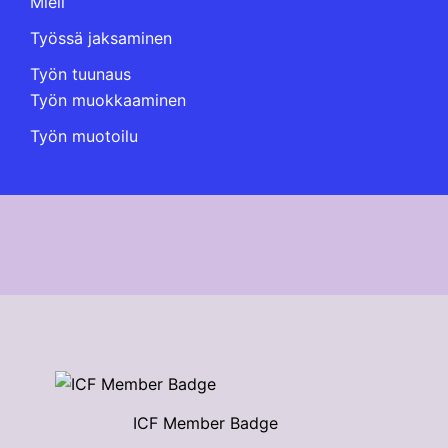
Mieli
Työssä jaksaminen
Työn tuunaus
Työn muokkaaminen
Työn muotoilu
ICF Member Badge