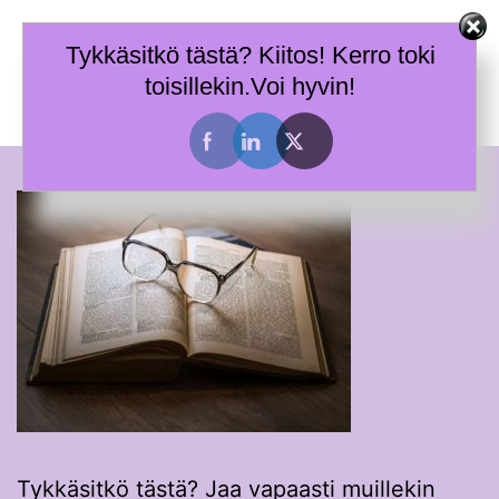
Skip
Terhi Mäkiniemi
to
Tykkäsitkö tästä? Kiitos! Kerro toki
Taitoja toimia ja tietoa työhyvinvoinnin tueksi.
content
toisillekin.Voi hyvin!
Toggle
menu
Tykkäsitkö tästä? Jaa vapaasti muillekin