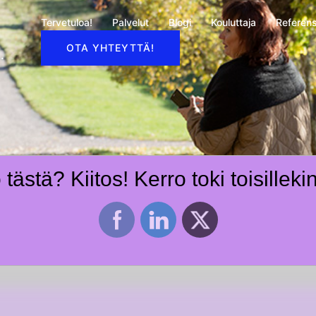
Tervetuloa!
Palvelut
Blogi
Kouluttaja
Referens
OTA YHTEYTTÄ!
.
tästä? Kiitos! Kerro toki toisilleki
toutuminen