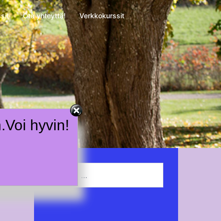
sit
Ota yhteyttä!
Verkkokurssit
n.Voi hyvin!
Haku: