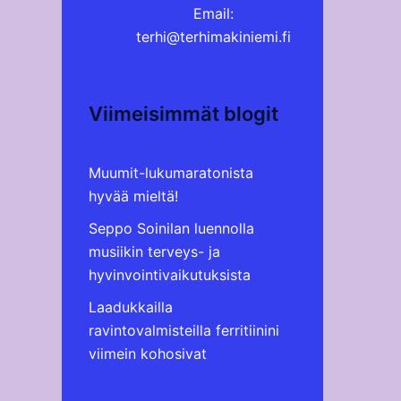
Email:
terhi@terhimakiniemi.fi
Viimeisimmät blogit
Muumit-lukumaratonista
hyvää mieltä!
Seppo Soinilan luennolla
musiikin terveys- ja
hyvinvointivaikutuksista
Laadukkailla
ravintovalmisteilla ferritiinini
viimein kohosivat