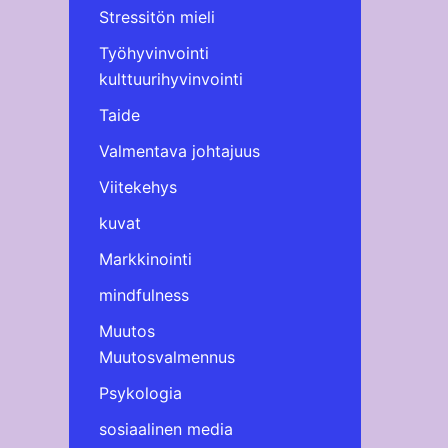
Stressitön mieli
Työhyvinvointi
kulttuurihyvinvointi
Taide
Valmentava johtajuus
Viitekehys
kuvat
Markkinointi
mindfulness
Muutos
Muutosvalmennus
Psykologia
sosiaalinen media