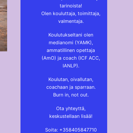
tarinoista!
Olen kouluttaja, toimittaja,
valmentaja.
Koulutukseltani olen
medianomi (YAMK),
ammatillinen opettaja
(AmO) ja coach (ICF ACC,
IANLP).
Koulutan, oivallutan,
coachaan ja sparraan.
Burn in, not out.
Ota yhteyttä,
keskustellaan lisää!
Soita: +358405847710