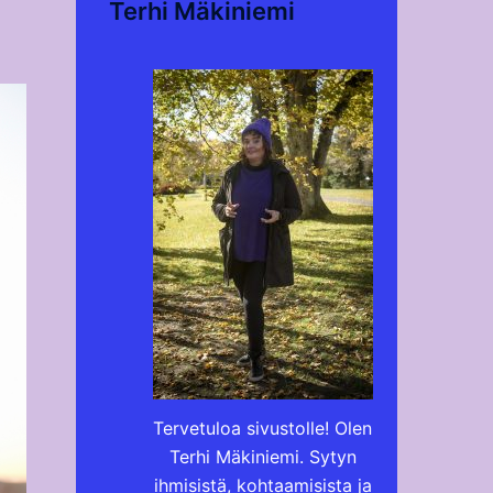
Terhi Mäkiniemi
Tervetuloa sivustolle! Olen
Terhi Mäkiniemi. Sytyn
ihmisistä, kohtaamisista ja