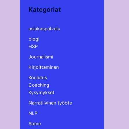
Kategoriat
asiakaspalvelu
blogi
HSP
Journalismi
Kirjoittaminen
Koulutus
Coaching
Kysymykset
Narratiivinen työote
NLP
Some