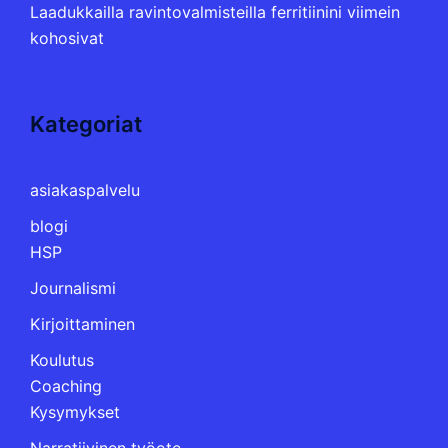
Laadukkailla ravintovalmisteilla ferritiinini viimein
kohosivat
Kategoriat
asiakaspalvelu
blogi
HSP
Journalismi
Kirjoittaminen
Koulutus
Coaching
Kysymykset
Narratiivinen työote