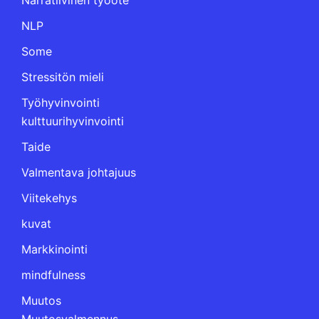
NLP
Some
Stressitön mieli
Työhyvinvointi
kulttuurihyvinvointi
Taide
Valmentava johtajuus
Viitekehys
kuvat
Markkinointi
mindfulness
Muutos
Muutosvalmennus