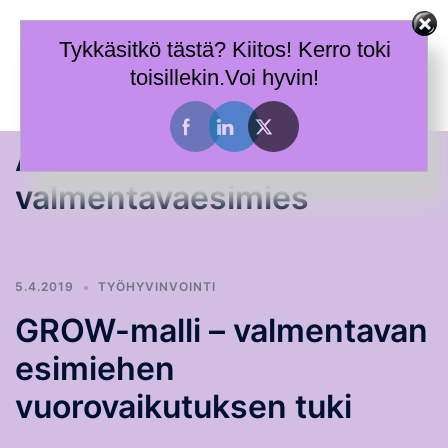
Skip
Terhi Mäkiniemi
to
Tykkäsitkö tästä? Kiitos! Kerro toki
Taitoja toimia ja tietoa työhyvinvoinnin tueksi.
content
toisillekin.Voi hyvin!
Toggle
menu
Avainsana:
valmentavaesimies
5.4.2019
TYÖHYVINVOINTI
GROW-malli – valmentavan
esimiehen
vuorovaikutuksen tuki