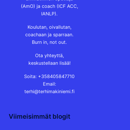
(AmO) ja coach (ICF ACC,
IANLP).
Koulutan, oivallutan,
coachaan ja sparraan.
Burn in, not out.
Ota yhteyttä,
keskustellaan lisää!
Soita: +358405847710
Email:
terhi@terhimakiniemi.fi
Viimeisimmät blogit