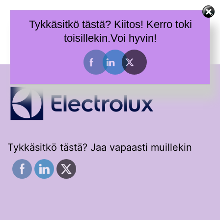
Skip
Terhi Mäkiniemi
to
Tykkäsitkö tästä? Kiitos! Kerro toki
Taitoja toimia ja tietoa työhyvinvoinnin tueksi.
content
toisillekin.Voi hyvin!
Toggle
menu
Tykkäsitkö tästä? Jaa vapaasti muillekin