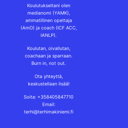
Koulutukseltani olen
medianomi (YAMK),
ammatillinen opettaja
(AmO) ja coach (ICF ACC,
IANLP).
Koulutan, oivallutan,
coachaan ja sparraan.
Burn in, not out.
Ota yhteyttä,
keskustellaan lisää!
Soita: +358405847710
Email:
terhi@terhimakiniemi.fi