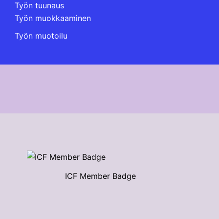
Työn tuunaus
Työn muokkaaminen
Työn muotoilu
ICF Member Badge