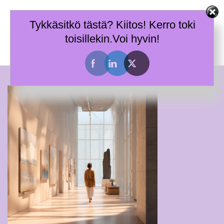
Skip
Terhi Mäkiniemi
to
Tykkäsitkö tästä? Kiitos! Kerro toki
Taitoja toimia ja tietoa työhyvinvoinnin tueksi.
content
toisillekin.Voi hyvin!
Toggle
menu