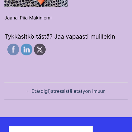
Jaana-Piia Mäkiniemi
Tykkäsitkö tästä? Jaa vapaasti muillekin
Post
Etä(digi)stressistä etätyön imuun
navigation
Haku: