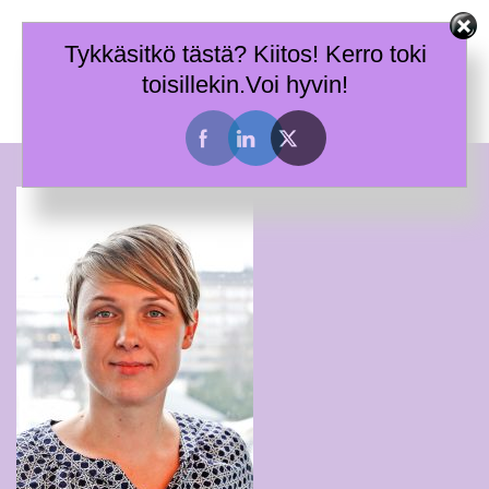
Skip
Terhi Mäkiniemi
to
Tykkäsitkö tästä? Kiitos! Kerro toki
Taitoja toimia ja tietoa työhyvinvoinnin tueksi.
content
toisillekin.Voi hyvin!
Toggle
menu