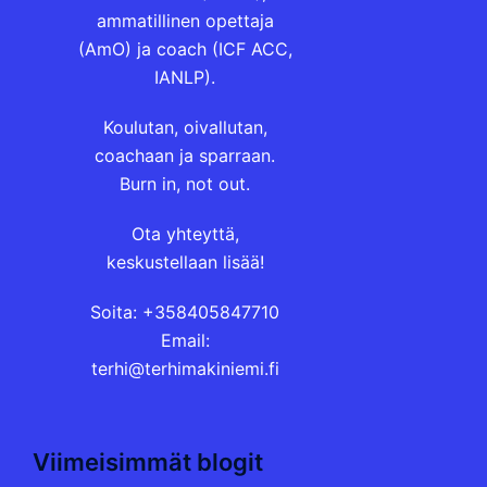
ammatillinen opettaja
(AmO) ja coach (ICF ACC,
IANLP).
Koulutan, oivallutan,
coachaan ja sparraan.
Burn in, not out.
Ota yhteyttä,
keskustellaan lisää!
Soita: +358405847710
Email:
terhi@terhimakiniemi.fi
Viimeisimmät blogit