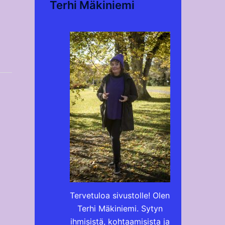
Terhi Mäkiniemi
Tervetuloa sivustolle! Olen
Terhi Mäkiniemi. Sytyn
ihmisistä, kohtaamisista ja