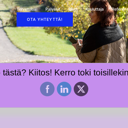
Tervetuloa!
Palvelut
Blogi
Kouluttaja
Referens
OTA YHTEYTTÄ!
.
tästä? Kiitos! Kerro toki toisilleki