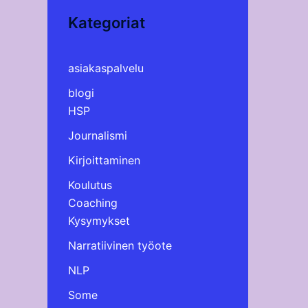
Kategoriat
asiakaspalvelu
blogi
HSP
Journalismi
Kirjoittaminen
Koulutus
Coaching
Kysymykset
Narratiivinen työote
NLP
Some