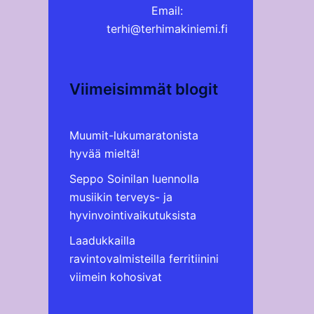
Email:
terhi@terhimakiniemi.fi
Viimeisimmät blogit
Muumit-lukumaratonista
hyvää mieltä!
Seppo Soinilan luennolla
musiikin terveys- ja
hyvinvointivaikutuksista
Laadukkailla
ravintovalmisteilla ferritiinini
viimein kohosivat