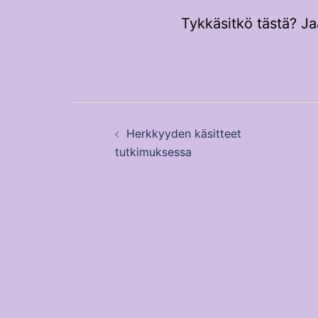
Tykkäsitkö tästä? Ja
Post
Herkkyyden käsitteet
navigation
tutkimuksessa