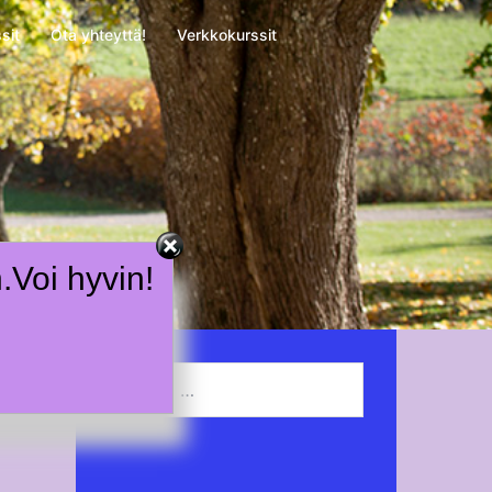
sit
Ota yhteyttä!
Verkkokurssit
n.Voi hyvin!
Haku: