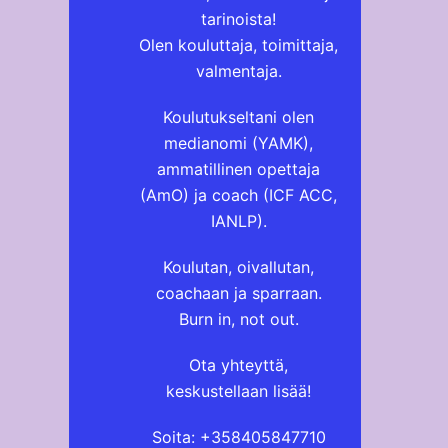
tarinoista!
Olen kouluttaja, toimittaja,
valmentaja.
Koulutukseltani olen
medianomi (YAMK),
ammatillinen opettaja
(AmO) ja coach (ICF ACC,
IANLP).
Koulutan, oivallutan,
coachaan ja sparraan.
Burn in, not out.
Ota yhteyttä,
keskustellaan lisää!
Soita: +358405847710