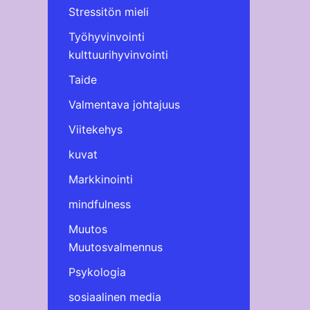
Stressitön mieli
Työhyvinvointi
kulttuurihyvinvointi
Taide
Valmentava johtajuus
Viitekehys
kuvat
Markkinointi
mindfulness
Muutos
Muutosvalmennus
Psykologia
sosiaalinen media