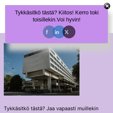
Skip
Terhi Mäkiniemi
to
Tykkäsitkö tästä? Kiitos! Kerro toki
Taitoja toimia ja tietoa työhyvinvoinnin tueksi.
content
toisillekin.Voi hyvin!
Toggle
menu
Tykkäsitkö tästä? Jaa vapaasti muillekin