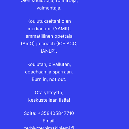
Olen kouluttaja, toimittaja,
valmentaja.
Koulutukseltani olen
medianomi (YAMK),
ammatillinen opettaja
(AmO) ja coach (ICF ACC,
IANLP).
Koulutan, oivallutan,
coachaan ja sparraan.
Burn in, not out.
Ota yhteyttä,
keskustellaan lisää!
Soita: +358405847710
Email:
terhi@terhimakiniemi.fi