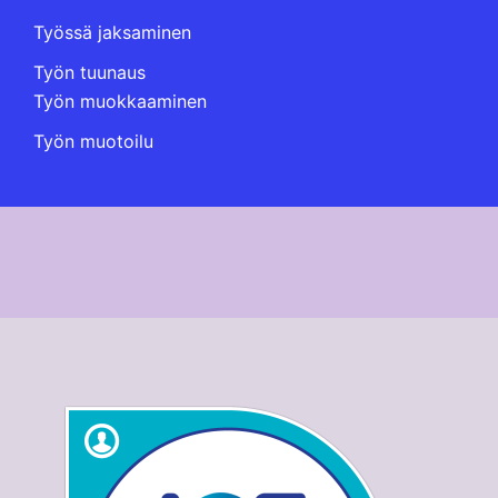
Työssä jaksaminen
Työn tuunaus
Työn muokkaaminen
Työn muotoilu