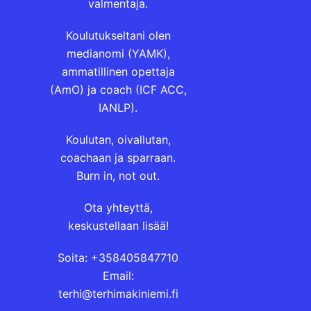
valmentaja.
Koulutukseltani olen
medianomi (YAMK),
ammatillinen opettaja
(AmO) ja coach (ICF ACC,
IANLP).
Koulutan, oivallutan,
coachaan ja sparraan.
Burn in, not out.
Ota yhteyttä,
keskustellaan lisää!
Soita: +358405847710
Email:
terhi@terhimakiniemi.fi