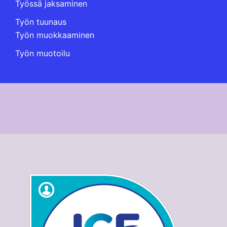
Työssä jaksaminen
Työn tuunaus
Työn muokkaaminen
Työn muotoilu