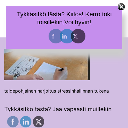
Skip
Terhi Mäkiniemi
to
Tykkäsitkö tästä? Kiitos! Kerro toki
Taitoja toimia ja tietoa työhyvinvoinnin tueksi.
content
toisillekin.Voi hyvin!
Toggle
menu
taidepohjainen harjoitus stressinhallinnan tukena
Tykkäsitkö tästä? Jaa vapaasti muillekin