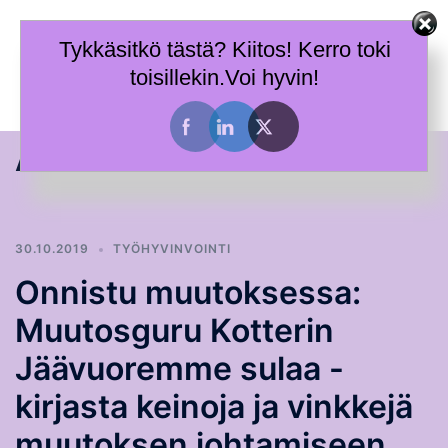
Skip
Terhi Mäkiniemi
to
Tykkäsitkö tästä? Kiitos! Kerro toki
Taitoja toimia ja tietoa työhyvinvoinnin tueksi.
content
toisillekin.Voi hyvin!
Toggle
menu
Avainsana:
toiminta
30.10.2019
TYÖHYVINVOINTI
Onnistu muutoksessa:
Muutosguru Kotterin
Jäävuoremme sulaa -
kirjasta keinoja ja vinkkejä
muutoksen johtamiseen