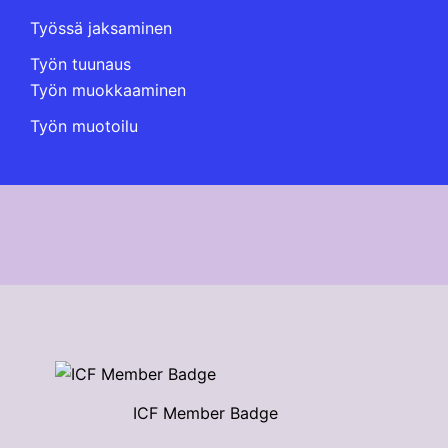
Työssä jaksaminen
Työn tuunaus
Työn muokkaaminen
Työn muotoilu
ICF Member Badge