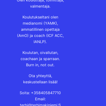
valmentaja.
Koulutukseltani olen
medianomi (YAMK),
ammatillinen opettaja
(AmO) ja coach (ICF ACC,
IANLP).
Koulutan, oivallutan,
coachaan ja sparraan.
Burn in, not out.
Ota yhteyttä,
keskustellaan lisää!
Soita: +358405847710
Email:
terhi@terhimakiniemi.fi