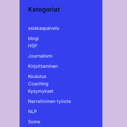
Kategoriat
asiakaspalvelu
blogi
HSP
Journalismi
Kirjoittaminen
Koulutus
Coaching
Kysymykset
Narratiivinen työote
NLP
Some