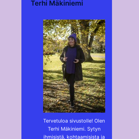
Terhi Mäkiniemi
Tervetuloa sivustolle! Olen
Terhi Mäkiniemi. Sytyn
ihmisistä, kohtaamisista ja