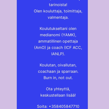
tarinoista!
Olen kouluttaja, toimittaja,
valmentaja.
Koulutukseltani olen
medianomi (YAMK),
ammatillinen opettaja
(AmO) ja coach (ICF ACC,
IANLP).
Koulutan, oivallutan,
coachaan ja sparraan.
Burn in, not out.
Ota yhteyttä,
keskustellaan lisää!
Soita: +358405847710