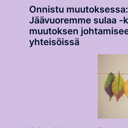
Onnistu muutoksessa:
Jäävuoremme sulaa -kir
muutoksen johtamiseen
yhteisöissä