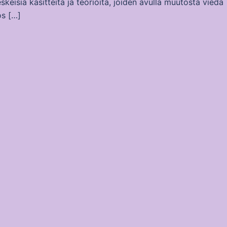
eisiä käsitteitä ja teorioita, joiden avulla muutosta viedä
os […]