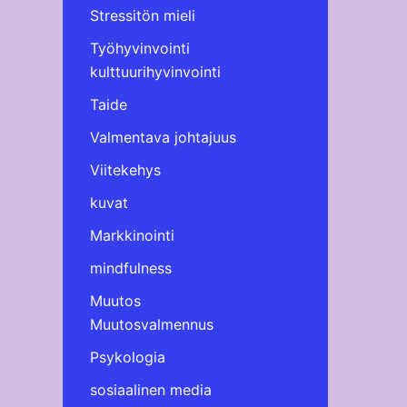
Stressitön mieli
Työhyvinvointi
kulttuurihyvinvointi
Taide
Valmentava johtajuus
Viitekehys
kuvat
Markkinointi
mindfulness
Muutos
Muutosvalmennus
Psykologia
sosiaalinen media