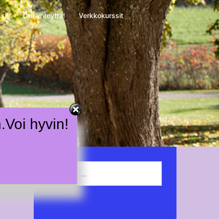
sit
Ota yhteyttä!
Verkkokurssit
n.Voi hyvin!
Haku: