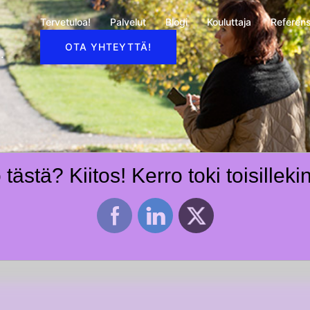
Tervetuloa!
Palvelut
Blogi
Kouluttaja
Referens
OTA YHTEYTTÄ!
.
tästä? Kiitos! Kerro toki toisilleki
okset