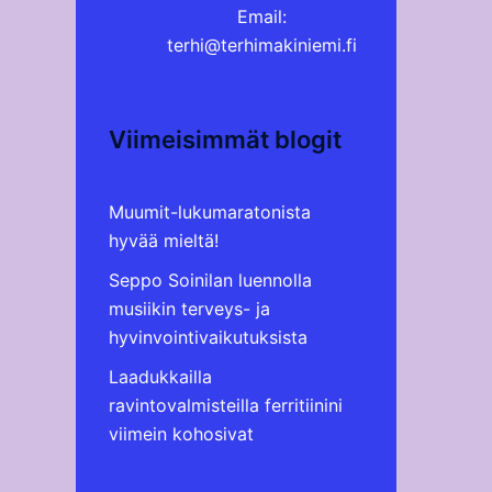
Email:
terhi@terhimakiniemi.fi
Viimeisimmät blogit
Muumit-lukumaratonista
hyvää mieltä!
Seppo Soinilan luennolla
musiikin terveys- ja
hyvinvointivaikutuksista
Laadukkailla
ravintovalmisteilla ferritiinini
viimein kohosivat