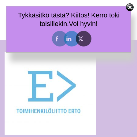
Skip
Terhi Mäkiniemi
to
Tykkäsitkö tästä? Kiitos! Kerro toki
Taitoja toimia ja tietoa työhyvinvoinnin tueksi.
content
toisillekin.Voi hyvin!
Toggle
menu