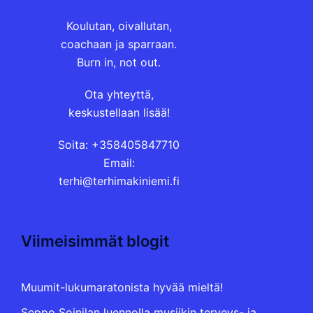
Koulutan, oivallutan,
coachaan ja sparraan.
Burn in, not out.
Ota yhteyttä,
keskustellaan lisää!
Soita: +358405847710
Email:
terhi@terhimakiniemi.fi
Viimeisimmät blogit
Muumit-lukumaratonista hyvää mieltä!
Seppo Soinilan luennolla musiikin terveys- ja