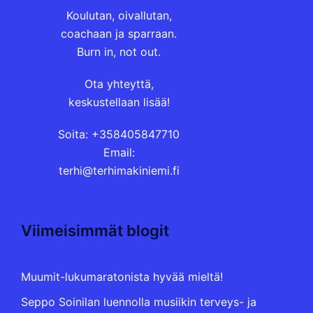
Koulutan, oivallutan,
coachaan ja sparraan.
Burn in, not out.
Ota yhteyttä,
keskustellaan lisää!
Soita: +358405847710
Email:
terhi@terhimakiniemi.fi
Viimeisimmät blogit
Muumit-lukumaratonista hyvää mieltä!
Seppo Soinilan luennolla musiikin terveys- ja