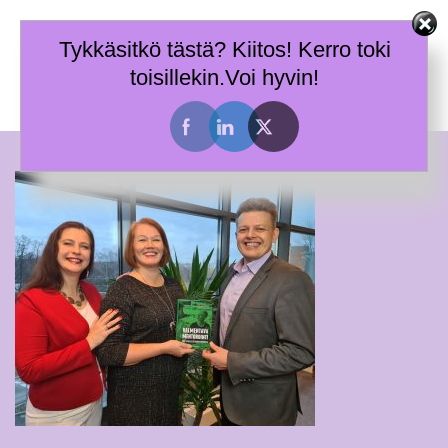
Skip
Terhi Mäkiniemi
to
Tykkäsitkö tästä? Kiitos! Kerro toki
Taitoja toimia ja tietoa työhyvinvoinnin tueksi.
content
toisillekin.Voi hyvin!
Toggle
menu