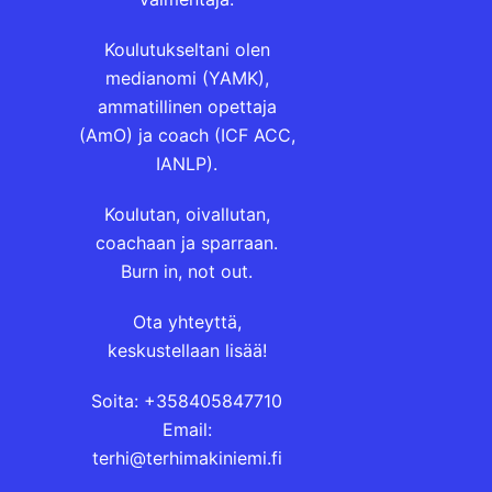
Koulutukseltani olen
medianomi (YAMK),
ammatillinen opettaja
(AmO) ja coach (ICF ACC,
IANLP).
Koulutan, oivallutan,
coachaan ja sparraan.
Burn in, not out.
Ota yhteyttä,
keskustellaan lisää!
Soita: +358405847710
Email:
terhi@terhimakiniemi.fi