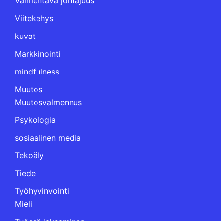
Valmentava johtajuus
Viitekehys
kuvat
Markkinointi
mindfulness
Muutos
Muutosvalmennus
Psykologia
sosiaalinen media
Tekoäly
Tiede
Työhyvinvointi
Mieli