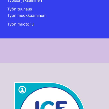
Työssä jaksaminen
Työn tuunaus
Työn muokkaaminen
Työn muotoilu