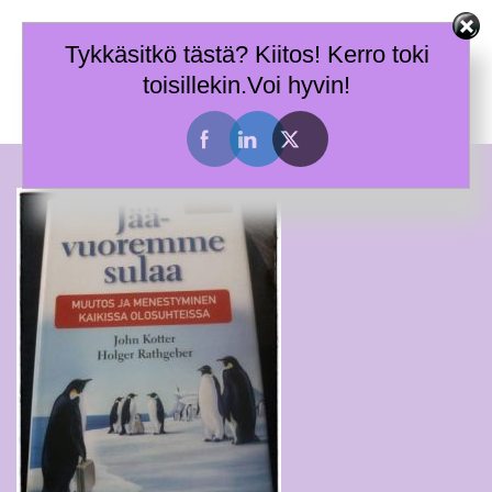
Skip
Terhi Mäkiniemi
to
Tykkäsitkö tästä? Kiitos! Kerro toki
Taitoja toimia ja tietoa työhyvinvoinnin tueksi.
content
toisillekin.Voi hyvin!
Toggle
menu