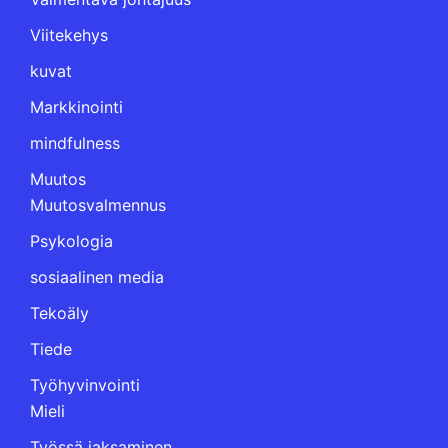
Viitekehys
kuvat
Markkinointi
mindfulness
Muutos
Muutosvalmennus
Psykologia
sosiaalinen media
Tekoäly
Tiede
Työhyvinvointi
Mieli
Työssä jaksaminen