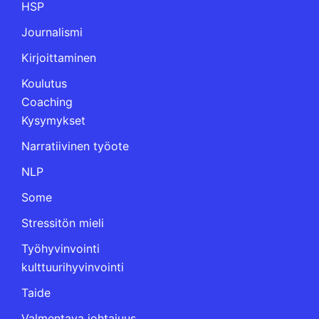
HSP
Journalismi
Kirjoittaminen
Koulutus
Coaching
Kysymykset
Narratiivinen työote
NLP
Some
Stressitön mieli
Työhyvinvointi
kulttuurihyvinvointi
Taide
Valmentava johtajuus