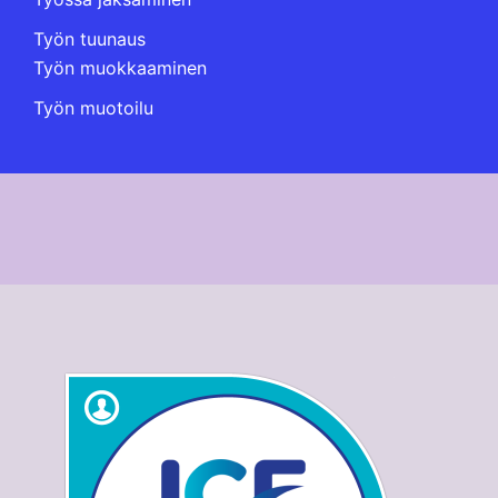
Työn tuunaus
Työn muokkaaminen
Työn muotoilu