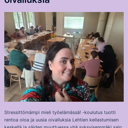
Stressittömämpi mieli työelämässä! -koulutus tuotti
rentoa oloa ja uusia oivalluksia Lehtien kellastumisen
keskellä ja säiden muuttuessa yhä syksyisemmäki sain