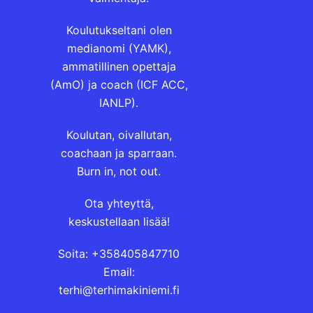
Koulutukseltani olen
medianomi (YAMK),
ammatillinen opettaja
(AmO) ja coach (ICF ACC,
IANLP).
Koulutan, oivallutan,
coachaan ja sparraan.
Burn in, not out.
Ota yhteyttä,
keskustellaan lisää!
Soita: +358405847710
Email:
terhi@terhimakiniemi.fi