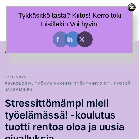
Skip
Terhi Mäkiniemi
to
Tykkäsitkö tästä? Kiitos! Kerro toki
Taitoja toimia ja tietoa työhyvinvoinnin tueksi.
content
toisillekin.Voi hyvin!
Toggle
menu
Avainsana:
jaksaminen
17.10.2025
PSYKOLOGIA
,
TYÖHYVINVOINTI
,
TYÖHYVINVOINTI
,
TYÖSSÄ
JAKSAMINEN
Stressittömämpi mieli
työelämässä! -koulutus
tuotti rentoa oloa ja uusia
oivalluksia​