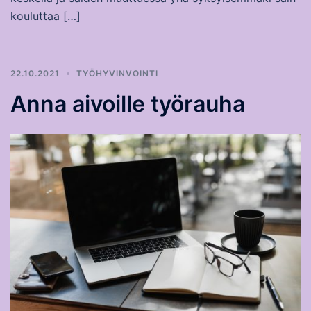
kouluttaa […]
22.10.2021
TYÖHYVINVOINTI
Anna aivoille työrauha